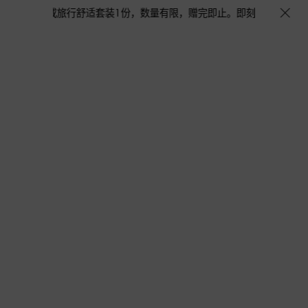
得浅蓝淡香水或旅行舒适套装1份，数量有限，赠完即止。即刻选购，尊享花呗至