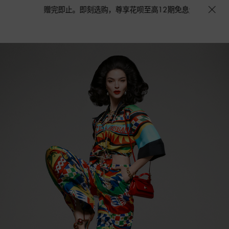
完即止。即刻选购，尊享花呗至高12期免息分期礼遇，下单即赠倾心之约女士香