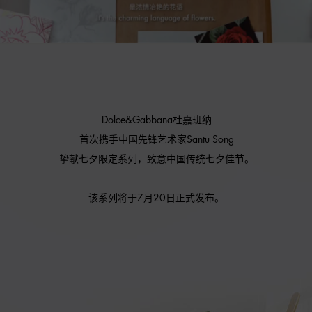
U
n
/
L
m
o
u
a
t
d
e
e
d
:
4
7
.
8
8
Dolce&Gabbana杜嘉班纳
%
首次携手中国先锋艺术家Santu Song
挚献七夕限定系列，致意中国传统七夕佳节。
该系列将于7月20日正式发布。