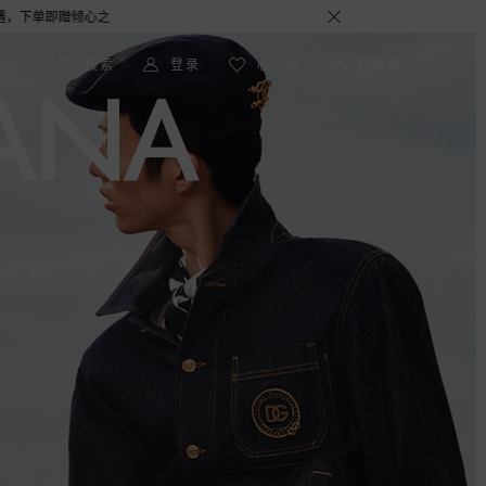
士香水随行装1.5ML，DOLCE&GABBANA 期待与您的相遇！
搜索
登录
心愿单
购物袋