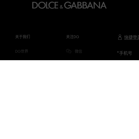
关于我们
关注DG
快捷登
DG世界
微信
*
手机号
公司信息
微博
隐私与COOKIE
小红书
DG.COM
抖音
微信视频号
专属品牌顾问