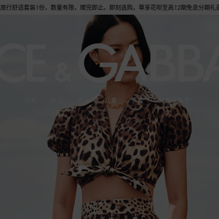
，数量有限，赠完即止。即刻选购，尊享花呗至高12期免息分期礼遇，下单即赠倾心之约女
送礼
女士
男士
儿童
手袋
腕表与珠宝