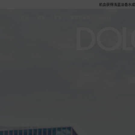
付金额满6,000元即赠品牌定制帆布袋1个，更有机会获得浅蓝淡香水或旅行舒适套装1份
时尚
香水
家居
美食与美酒
World