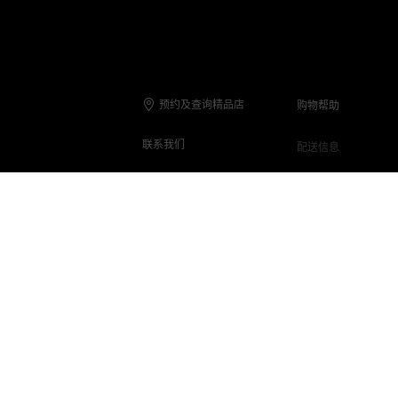
预约及查询精品店
购物帮助
联系我们
配送信息
联系电话
退货与退款
在线客服
保养与维修
客服Q&A
常见问题