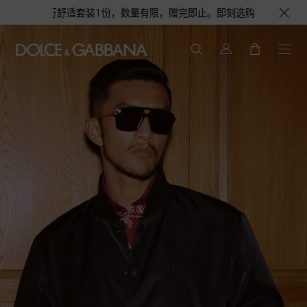
份，数量有限，赠完即止。即刻选购，尊享花呗至高12期免息分期礼遇，下单即