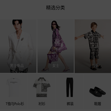
精选分类
男士新品
女士
儿童
T恤与Polo衫
衬衫
裤装
鞋履