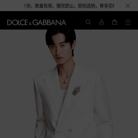
份，数量有限，赠完即止。即刻选购，尊享花呗至高12期免息分期礼遇，下单即