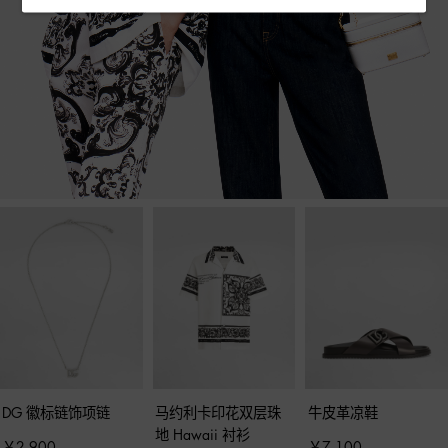
DG 徽标链饰项链
马约利卡印花双层珠
牛皮革凉鞋
地 Hawaii 衬衫
￥2,900
￥7,100