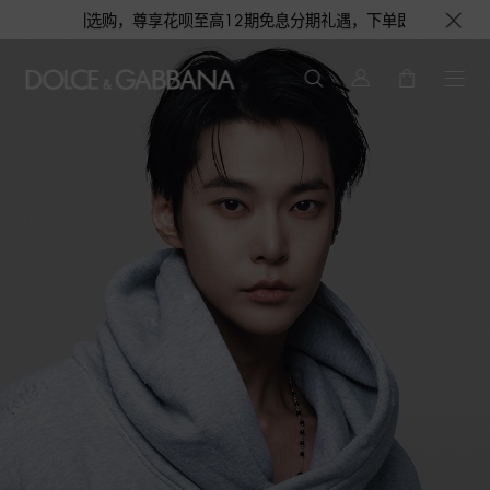
花呗至高12期免息分期礼遇，下单即赠倾心之约女士香水随行装1.5ML，D