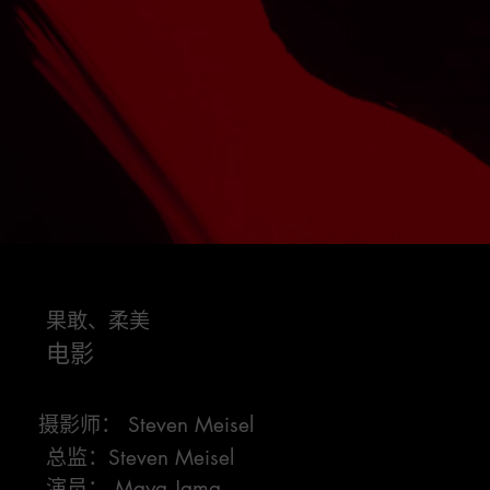
U
n
/
L
m
o
u
a
t
d
e
e
d
:
1
果敢、柔美
0
0
.
电影
0
0
%
摄影师： Steven Meisel
总监：Steven Meisel
演员： Maya Jama