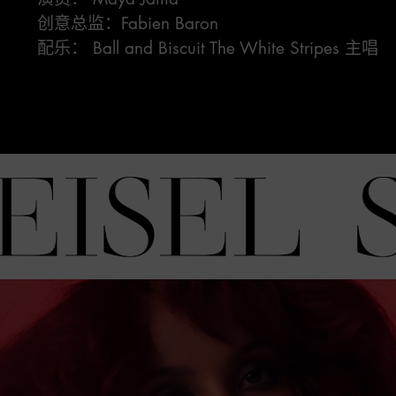
创意总监：Fabien Baron
配乐： Ball and Biscuit The White Stripes 主唱