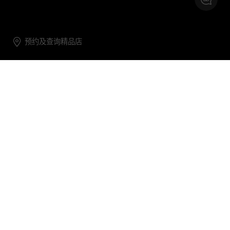
预约及查询精品店
联系我们
购物帮助
关于我们
关注DG
DG.COM