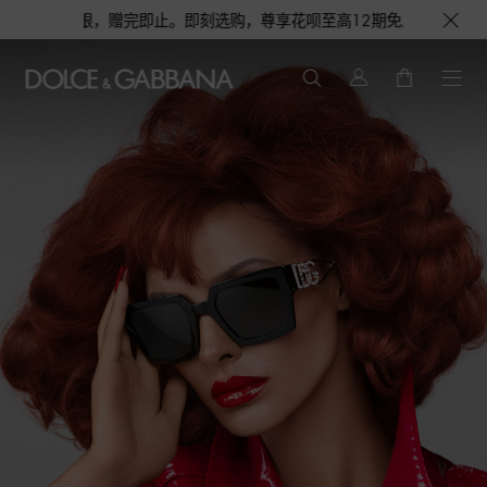
赠完即止。即刻选购，尊享花呗至高12期免息分期礼遇，下单即赠倾心之约女