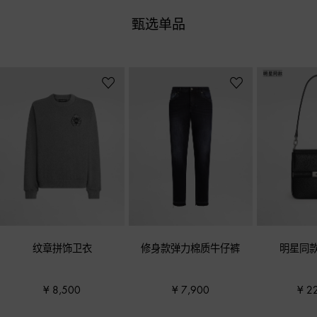
甄选单品
纹章拼饰卫衣
修身款弹力棉质牛仔裤
明星同
¥ 8,500
¥ 7,900
¥ 2