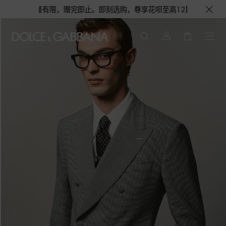
即止。即刻选购，尊享花呗至高12期免息分期礼遇，下单即赠倾心之约女士香水