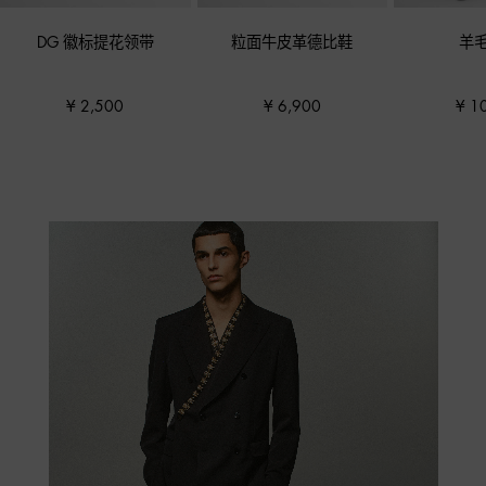
DG 徽标提花领带
粒面牛皮革德比鞋
羊
¥ 2,500
¥ 6,900
¥ 1