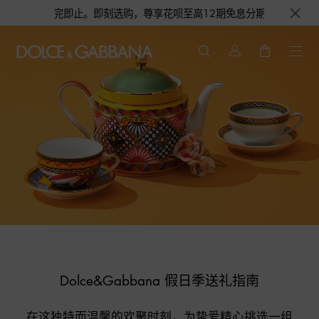
赠完即止。即刻选购，尊享花呗至高12期免息分期礼遇，下单即赠倾心之约女士
Dolce&Gabbana 假日季送礼指南
在这独特而温馨的欢聚时刻，为挚爱精心挑选一组
