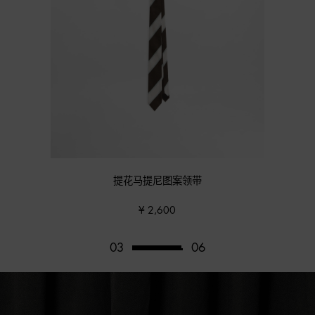
【情定地中海礼盒】瓷器茶杯与茶碟套组*2
套组
¥ 3,400
04
06