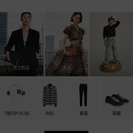
男士新品
女士
儿童
T恤与POLO衫
衬衫
裤装
鞋履