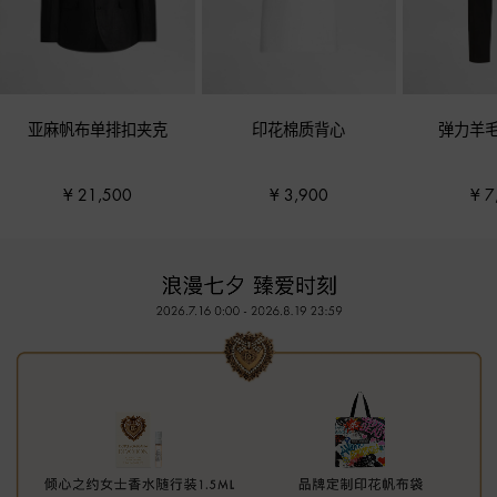
亚麻帆布单排扣夹克
印花棉质背心
弹力羊
¥ 21,500
¥ 3,900
¥ 7