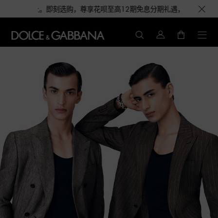
，尊享花呗至高12期免息分期礼遇，下单即赠倾心之约女士香水随行装1.5M