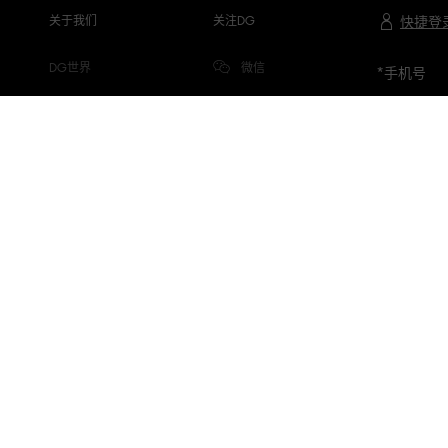
关于我们
关注DG
快捷登
DG世界
微信
*
手机号
公司信息
微博
隐私与COOKIE
小红书
DG.COM
抖音
微信视频号
专属品牌顾问