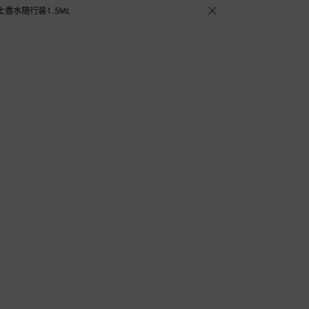
.5ML，DOLCE&GABBANA 期待与您的相遇！
搜索
登录
心愿单
购物袋