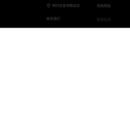
预约及查询精品店
购物帮助
联系我们
配送信息
联系电话
退货与退款
在线客服
保养与维修
客服Q&A
常见问题