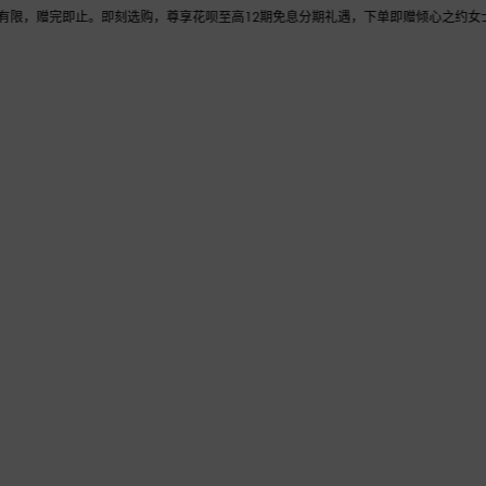
赠完即止。即刻选购，尊享花呗至高12期免息分期礼遇，下单即赠倾心之约女士香水随行装1
送礼
女士
男士
儿童
手袋
腕表与珠宝