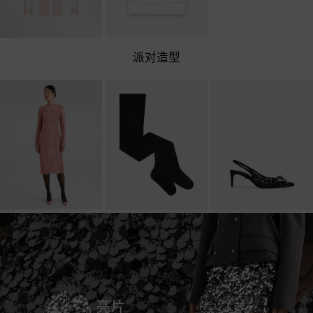
蕾丝装饰棉质府绸阔型
Sicily 中号手袋
派对造型
衬衫
￥19,000
￥17,000
【蕾丝裙】徽标花卉
DG 徽标提花薄纱连裤
RAINBOW 金银线蕾
Cordonetto 蕾丝直筒长
袜
丝后系带鞋
袖连衣裙含衬裙
￥1,300
￥9,900
￥30,000