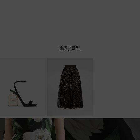
日间造型
派对造型
DG Pop 鞋跟漆皮凉鞋
微型亮片刺绣薄纱中长
伞裙
￥9,900