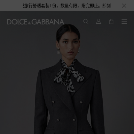
舒适套装1份，数量有限，赠完即止。即刻选购，尊享花呗至高12期免息分期礼