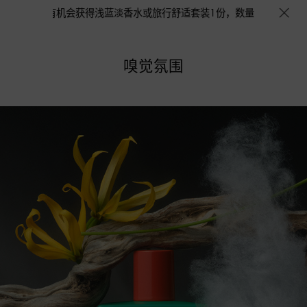
袋1个，更有机会获得浅蓝淡香水或旅行舒适套装1份，数量有限，赠完即止。即
嗅觉氛围