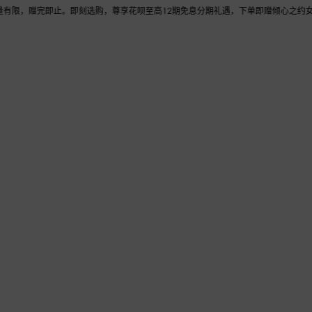
赠完即止。即刻选购，尊享花呗至高12期免息分期礼遇，下单即赠倾心之约女士香水随行装
送礼
女士
男士
儿童
手袋
腕表与珠宝