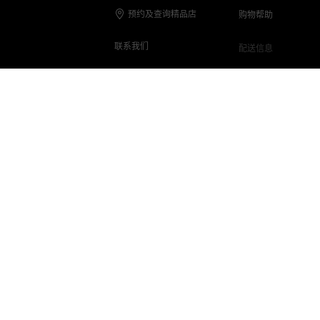
预约及查询精品店
购物帮助
联系我们
配送信息
联系电话
退货与退款
在线客服
保养与维修
客服Q&A
常见问题