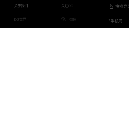
关于我们
关注DG
快捷登
DG世界
微信
*
手机号
公司信息
微博
隐私与COOKIE
小红书
DG.COM
抖音
微信视频号
专属品牌顾问