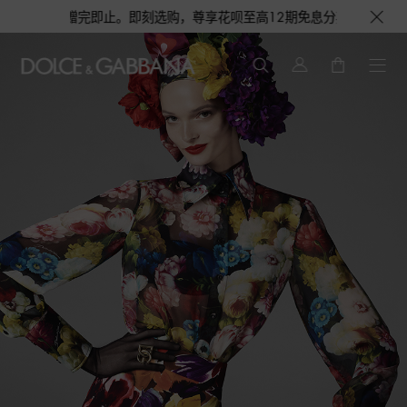
选购，尊享花呗至高12期免息分期礼遇，下单即赠倾心之约女士香水随行装1