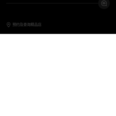
预约及查询精品店
联系我们
购物帮助
关于我们
关注DG
DG.COM