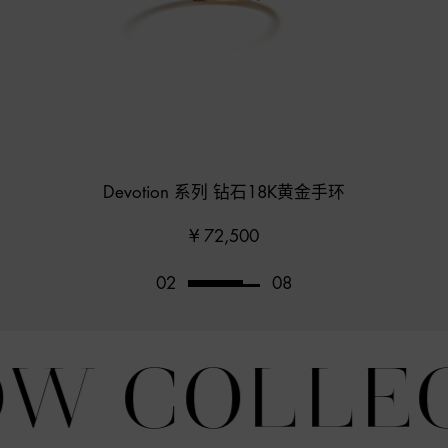
Devotion 系列 钻石18K黄金手环
明星同
¥ 72,500
03
08
W COLLEC