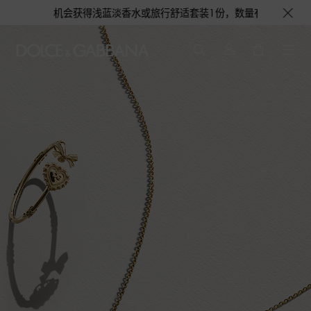
浅蓝淡香水或旅行舒适套装1份，数量有限，赠完即止。即刻选购，尊享花呗至