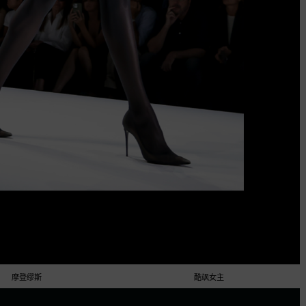
摩登缪斯
酷飒女主