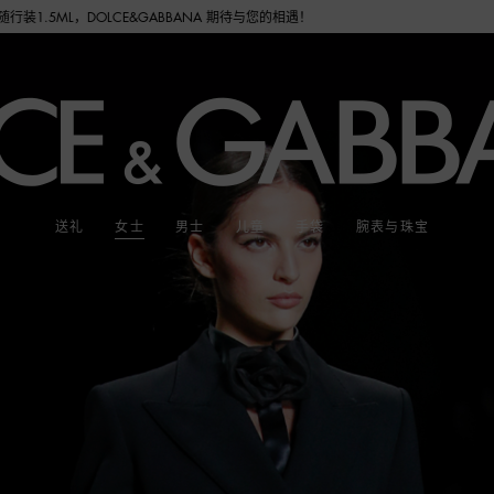
A 期待与您的相遇！
送礼
女士
男士
儿童
手袋
腕表与珠宝