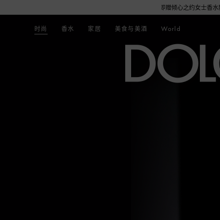
2期免息分期礼遇，下单即赠倾心之约女士香水随行装1.5ML，DOLCE&GABBAN
时尚
香水
家居
美食与美酒
World