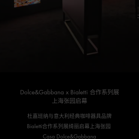
U
n
/
L
m
o
u
a
t
d
e
e
d
:
Dolce&Gabbana x Bialetti 合作系列展

1
0
0
.
0
0
%
杜嘉班纳与意大利经典咖啡器具品牌

Bialetti合作系列展绮丽启幕上海张园 

Casa Dolce&Gabbana
