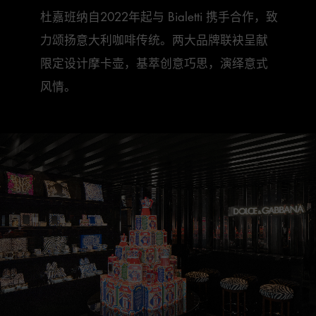
杜嘉班纳自2022年起与 Bialetti 携手合作，致

力颂扬意大利咖啡传统。两大品牌联袂呈献

限定设计摩卡壶，基萃创意巧思，演绎意式

风情。