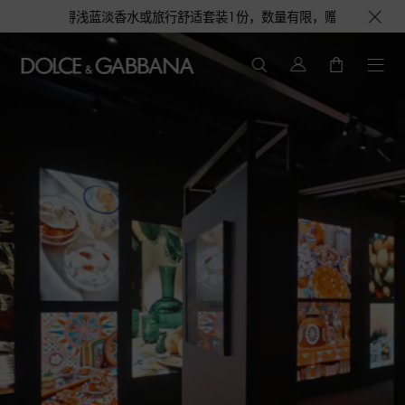
得浅蓝淡香水或旅行舒适套装1份，数量有限，赠完即止。即刻选购，尊享花呗至