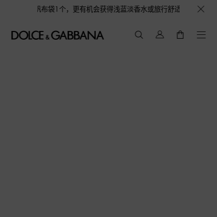
元即赠品牌定制帆布袋1个，更有机会获得浅蓝淡香水或旅行舒适套装1份，数