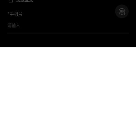
*
手机号
预约及查询精品店
联系我们
购物帮助
关于我们