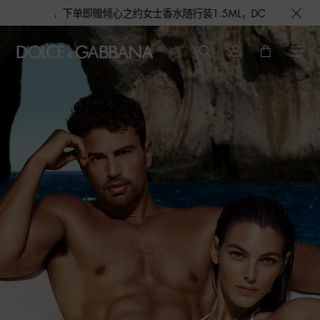
即赠倾心之约女士香水随行装1.5ML，DOLCE&GABBANA 期待与