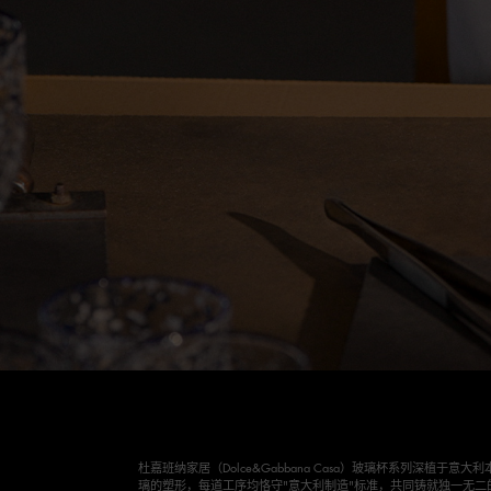
杜嘉班纳家居（Dolce&Gabbana Casa）玻璃杯系列深植
璃的塑形，每道工序均恪守"意大利制造"标准，共同铸就独一无