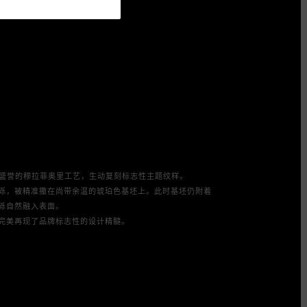
享有盛誉的穆拉菲奥里工艺，生动复刻标志性主题纹样。

砾，被精准撒在尚带余温的琥珀色基坯上。此时基坯仍附着
砾自然融入表面。

完美再现了品牌标志性的设计精髓。