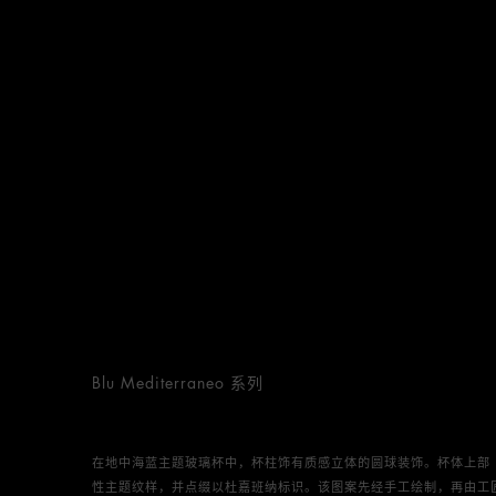
Blu Mediterraneo 系列
在地中海蓝主题玻璃杯中，杯柱饰有质感立体的圆球装饰。杯体上部
性主题纹样，并点缀以杜嘉班纳标识。该图案先经手工绘制，再由工