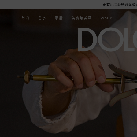
布袋1个，更有机会获得浅蓝淡香水或旅行舒适套装1份，数量有限，赠完即止。即刻选购，尊
时尚
香水
家居
美食与美酒
World