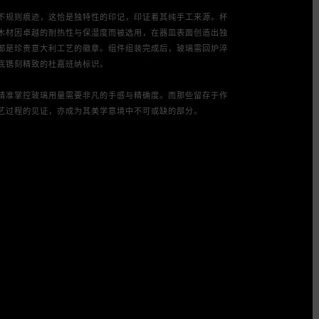
不规则痕迹，这恰是独特性的印记，印证着其纯手工来源。杯
木材因卓越的耐热性与保湿度而被选用，在器皿表面创造出独
都是珍贵意大利工艺的徽章。组件组装完成后，玻璃需回炉淬
底镌刻精致的杜嘉班纳标识。

精准掌控玻璃用量需要非凡的手感与精确度。而那些留存于作
艺过程的见证，亦成为其美学意境中不可或缺的部分。