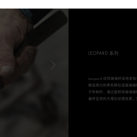
LEOPARD 系列
Leopard 纹饰玻璃杯采用
精选筛分的黑色穆拉诺玻璃细
于吹制杆，通过旋转将玻璃细
最终呈现的大理石纹理效果，