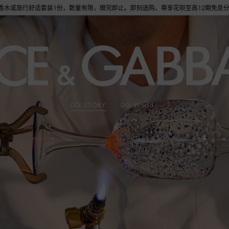
享花呗至高12期免息分期礼遇，下单即赠倾心之约女士香水随行装1.5ML，DOLCE&
DG STORY
DG World