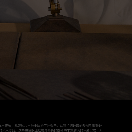
于意大利本土传统，礼赞这片土地丰厚的工匠遗产。从穆拉诺玻璃的吹制到硼硅玻
二的艺术珍品。这些玻璃器皿以独具特色的廓形与丰富鲜活的色彩层次，为