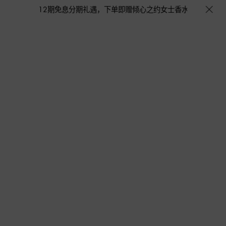
呗至高12期免息分期礼遇，下单即赠倾心之约女士香水随行装1.5ML，DO