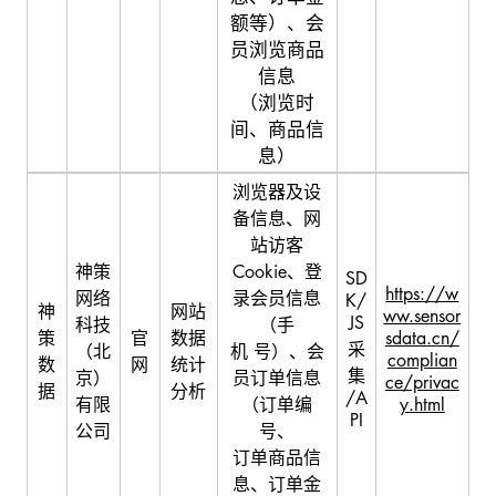
额等）、会
员浏览商品
信息
（浏览时
间、商品信
息）
浏览器及设
备信息、网
站访客
神策
Cookie、登
SD
https://w
网络
录会员信息
K/
神
网站
ww.sensor
JS
科技
（手
策
官
数据
sdata.cn/
采
（北
机 号）、会
complian
数
网
统计
集
京）
员订单信息
ce/privac
据
分析
/A
有限
（订单编
y.html
PI
公司
号、
订单商品信
息、订单金