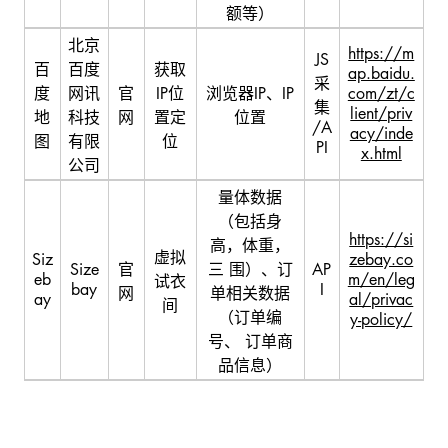
额等）
北京
https://m
JS
百
百度
获取
ap.baidu.
采
度
网讯
官
IP位
浏览器IP、IP
com/zt/c
集
lient/priv
地
科技
网
置定
位置
/A
acy/inde
图
有限
位
PI
x.html
公司
量体数据
（包括身
https://si
高，体重，
虚拟
Siz
zebay.co
Size
官
三 围）、订
AP
eb
m/en/leg
试衣
bay
I
网
单相关数据
ay
al/privac
间
（订单编
y-policy/
号、 订单商
品信息）