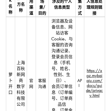
K
用
场
涉及的个人
集
人信息处
方名
名
渠
景/
信息类型
方
理规则链
称
称
道
目的
式
接
浏览器及设
备信息、网
站访客
Cookie、与
客服的咨询
沟通记录、
登录会员信
上海
息（手机
百秋
号、姓名、
https://x
萝
新网
性别、生
gz.mybai
卜
商
日）、
官
客服
AP
qiu.com/
I
docs/gui
开
数字
会员订单信
网
沟通
de/privac
口
科技
息（订单编
y.html
有限
号、订单商
公司
品信
息、订单金