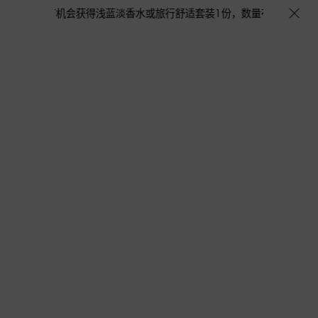
布袋1个，更有机会获得浅蓝淡香水或旅行舒适套装1份，数量有限，赠完即止