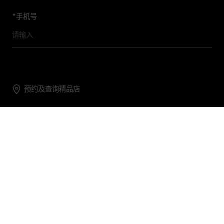
*
手机号
预约及查询精品店
联系我们
购物帮助
关于我们