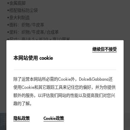
•金属底脚 

•搭配徽标防尘袋 

•意大利制造

•面料：织物/牛皮革

•里料：织物/牛皮革/合成革

•尺寸：高18.5 x 长20 x 宽10厘米
继续但不接受
本网站使用 cookie
配送及退换货
会员权益
除了运营本网站所必需的Cookie外，Dolce&Gabbana还
使用Cookie和其它跟踪工具来记住您的偏好，并为你提供
礼品包装
额外的服务，以评估我们网站的性能以及提高我们对您兴
趣的了解。
隐私政策
Cookie政策