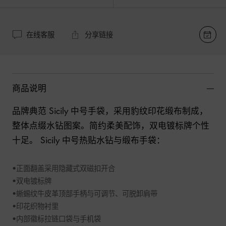
在线客服
分享链接
商品说明
品牌典范 Sicily 中号手袋，采用豹纹印花缎布制成，
整体点缀水钻图案。简约柔美配饰，双电镀标牌个性
十足。 Sicily 中号热贴水钻与缎布手袋：

•正面翻盖采用隐藏式双磁扣开合 

•双电镀标牌 

•蜥蜴纹牛皮革顶部手柄与可调节、可脱卸肩带 

•印花织物衬里 

•内部徽标拉链口袋与手机袋 
