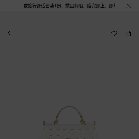
浅蓝淡香水或旅行舒适套装1份，数量有限，赠完即止。即刻选购，尊享花呗至高