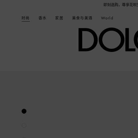
旅行舒适套装1份，数量有限，赠完即止。即刻选购，尊享花呗至高12期免息分期礼遇，下单
时尚
香水
家居
美食与美酒
World