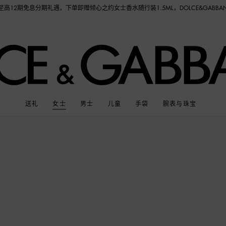
即赠倾心之约女士香水随行装1.5ML，DOLCE&GABBANA 期待与您的相遇！
送礼
女士
男士
儿童
手袋
腕表与珠宝