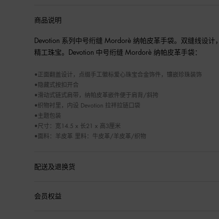
商品说明
Devotion 系列中号绗缝 Mordorè 纳帕皮革手袋。双
精工珠宝。Devotion 中号绗缝 Mordorè 纳帕皮革手袋：

•正面翻盖设计，点缀手工徽标爱心珠宝合金饰件，镶嵌珍珠装饰

•隐藏式按扣开合

•滑动式链式肩带，纳帕皮革嵌件便于肩背/斜挎

•织物衬里，内设 Devotion 拉袢拉链口袋

•主题包装

•尺寸：宽14.5 x 长21 x 高3厘米

•面料：羊皮革 里料：牛皮革/羊皮革/织物
配送及退换货
会员权益