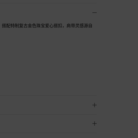
缝线设计，搭配特制复古金色珠宝爱心搭扣，肩带灵感源自