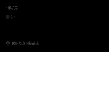
*
手机号
预约及查询精品店
联系我们
购物帮助
关于我们