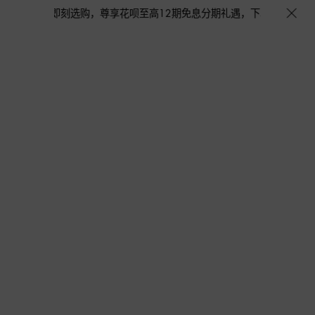
完即止。即刻选购，尊享花呗至高12期免息分期礼遇，下单即赠倾心之约女士香