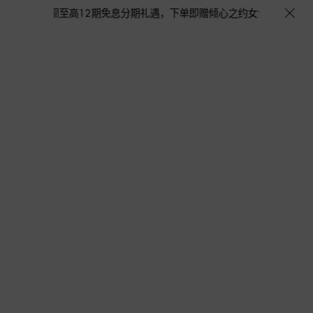
尊享花呗至高12期免息分期礼遇，下单即赠倾心之约女士香水随行装1.5ML