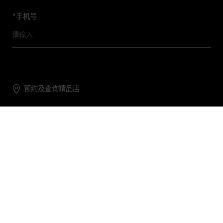
*
手机号
预约及查询精品店
联系我们
购物帮助
关于我们