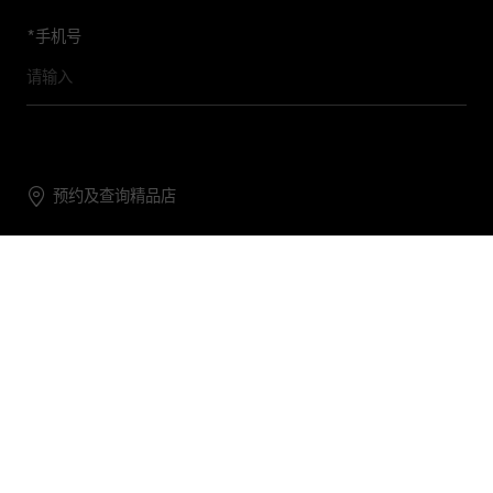
*
手机号
预约及查询精品店
联系我们
购物帮助
关于我们