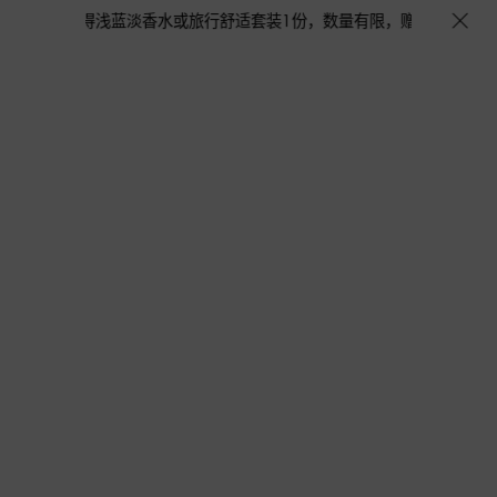
个，更有机会获得浅蓝淡香水或旅行舒适套装1份，数量有限，赠完即止。即刻选