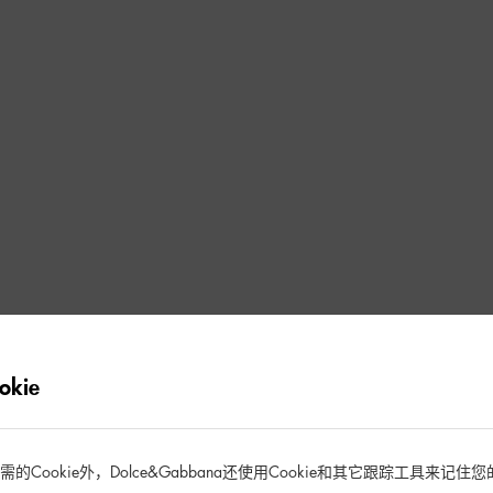
kie
您浏览的商品不存在或者已下架
Cookie外，Dolce&Gabbana还使用Cookie和其它跟踪工具来记