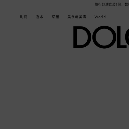
000元即赠品牌定制帆布袋1个，更有机会获得浅蓝淡香水或旅行舒适套装1份，数量有限，
时尚
香水
家居
美食与美酒
World