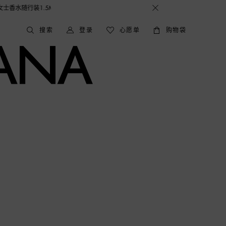
.5ML，DOLCE&GABBANA 期待与您的相遇！
搜索
登录
心愿单
购物袋