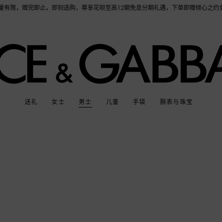
赠完即止。即刻选购，尊享花呗至高12期免息分期礼遇，下单即赠倾心之约女士香水随行装1
送礼
女士
男士
儿童
手袋
腕表与珠宝