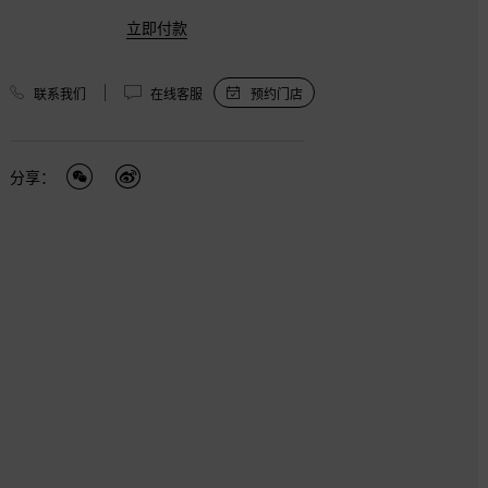
—
40
到货通知
立即付款
—
42
到货通知
联系我们
在线客服
预约门店
—
44
到货通知
—
46
到货通知
分享：
—
48
到货通知
—
50
到货通知
—
52
到货通知
—
54
到货通知