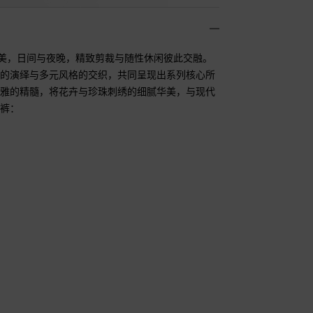
柔美，日间与夜晚，精致剪裁与随性休闲彼此交融。
感的演绎与多元风格的交织，共同呈现出系列核心所
优雅的精髓，将花卉与珍珠刺绣的细腻华美，与现代
裤：
