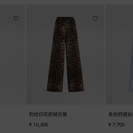
豹纹印花抓绒长裤
条纹府绸长
¥ 10,500
¥ 7,700