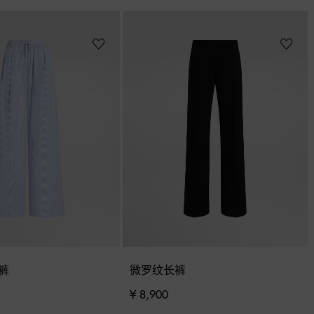
裤
微罗纹长裤
¥ 8,900