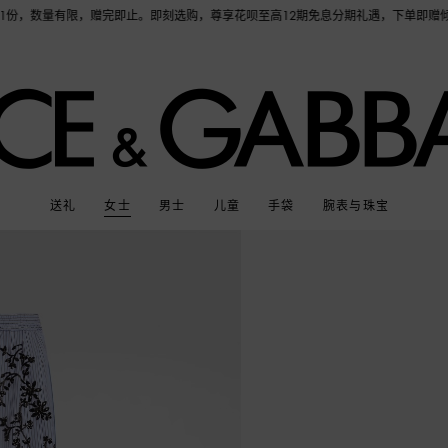
购，尊享花呗至高12期免息分期礼遇，下单即赠倾心之约女士香水随行装1.5ML，DOL
送礼
女士
男士
儿童
手袋
腕表与珠宝