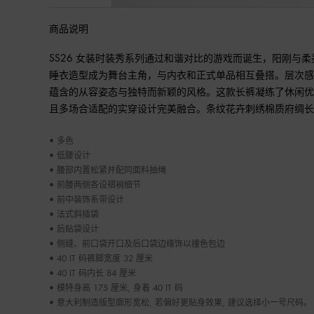
商品说明
SS26 女装时装秀系列通过和谐对比的游戏而诞生，阳刚与
睡衣造型成为舞台主角，与内衣和正式单品相互叠搭。层次
蕴含的从容姿态与独特而新颖的风格。这款长裤凝练了休闲
且多场合适配的实穿设计完美融合。条纹花卉刺绣棉质府绸长
• 多色

• 低腰设计

• 腰部内置松紧并配同面料抽绳

• 前腰两侧各设褶裥细节

• 前中装饰系带设计

• 法式斜插袋

• 后贴袋设计

• 侧缝、前口袋开口及后口袋边缘饰以撞色包边

• 40 IT 码裤脚宽度 32 厘米

• 40 IT 码内长 84 厘米

• 模特身高 175 厘米, 身着 40 IT 码

• 意大利制造版型廓形宽松, 若偏好更贴身效果, 建议选择小一号尺码。