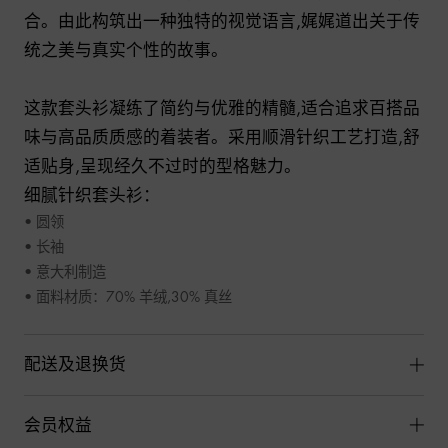
合。由此构筑出一种独特的视觉语言,娓娓道出关于传
统之美与真实个性的故事。

这款套头衫凝练了简约与优雅的精髓,适合追求百搭品
味与高品质质感的着装者。采用顺滑针织工艺打造,舒
适贴身,呈现经久不过时的型格魅力。

• 圆领

• 长袖

• 意大利制造

• 面料材质：70% 羊绒,30% 真丝
配送及退换货
会员权益