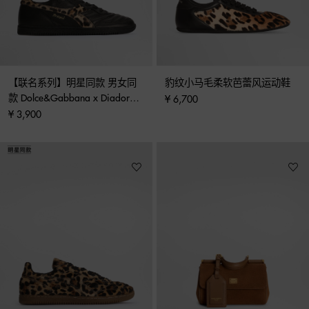
【联名系列】明星同款 男女同
豹纹小马毛柔软芭蕾风运动鞋
款 Dolce&Gabbana x Diadora 
¥ 6,700
运动鞋
¥ 3,900