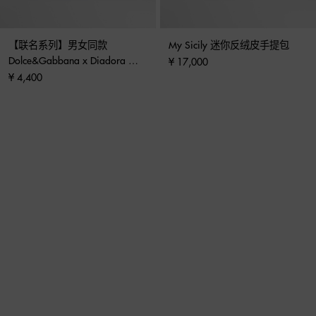
【联名系列】男女同款 
My Sicily 迷你反绒皮手提包
Dolce&Gabbana x Diadora 运
¥ 17,000
动鞋
¥ 4,400