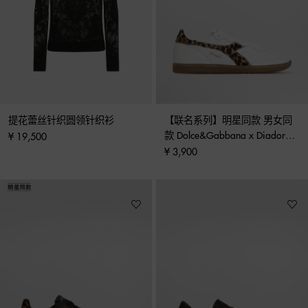
提花蕾丝针织圆领针织衫
【联名系列】明星同款 男女同
款 Dolce&Gabbana x Diadora 
¥ 19,500
运动鞋
¥ 3,900