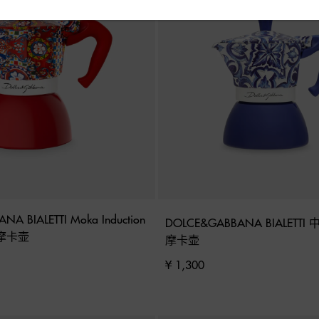
A BIALETTI Moka Induction 
DOLCE&GABBANA BIALETT
摩卡壶
摩卡壶
¥ 1,300