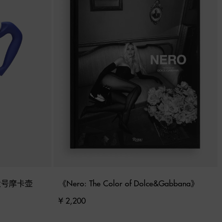
I 大号摩卡壶
《Nero: The Color of Dolce&Gabbana》
¥ 2,200