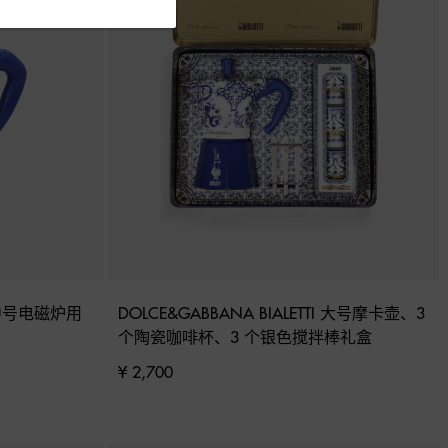
I 中号电磁炉用
DOLCE&GABBANA BIALETTI 大号摩卡壶、3 
个陶瓷咖啡杯、3 个银色搅拌棒礼盒
¥ 2,700