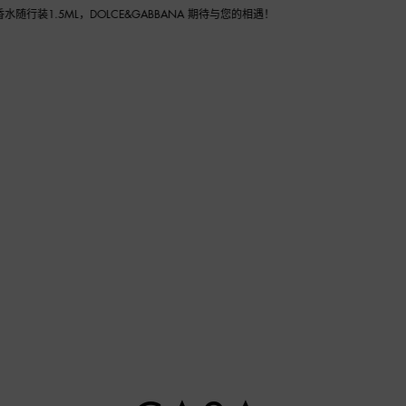
BANA 期待与您的相遇！
匠心
系列
礼品
DG & BIALETTI
餐桌
客厅
浴室