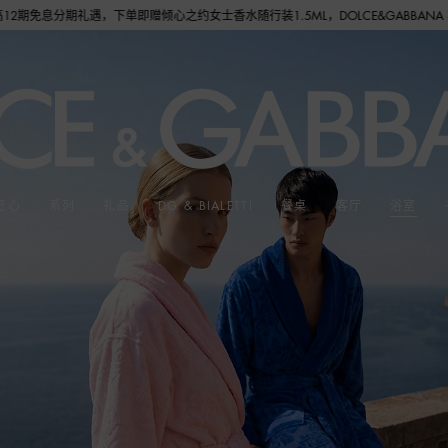
倾心之约女士香水随行装1.5ML，DOLCE&GABBANA 期待与您的相遇！
匠心
系列
礼品
DG & BIALETTI
餐桌
客厅
浴室