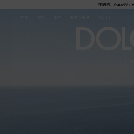
舒适套装1份，数量有限，赠完即止。即刻选购，尊享花呗至高12期免息分期礼遇，下单即赠
时尚
香水
家居
美食与美酒
World
匠人