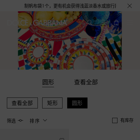
00元即赠品牌定制帆布袋1个，更有机会获得浅蓝淡香水或旅行舒适套装1份，
圆形
查看全部
查看全部
矩形
圆形
有库存
筛选
排序