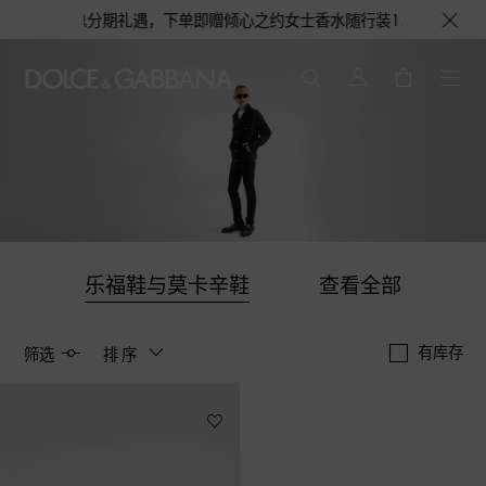
期免息分期礼遇，下单即赠倾心之约女士香水随行装1.5ML，DOLCE&
乐福鞋与莫卡辛鞋
查看全部
有库存
筛选
排序