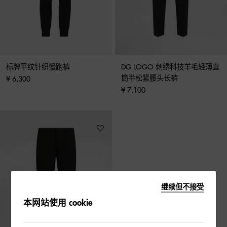
标牌平纹针织慢跑裤
DG LOGO 刺绣科技羊毛轻薄直
筒半松紧腰头长裤
¥ 6,300
¥ 7,100
继续但不接受
本网站使用 cookie