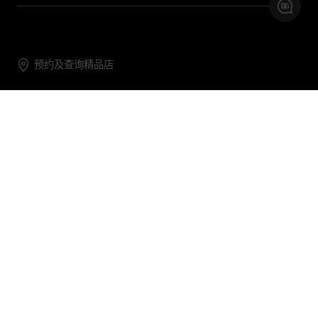
预约及查询精品店
联系我们
购物帮助
关于我们
关注DG
DG.COM