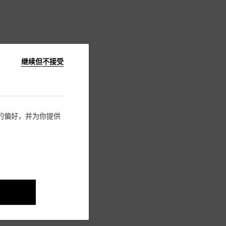
继续但不接受
住您的偏好，并为你提供