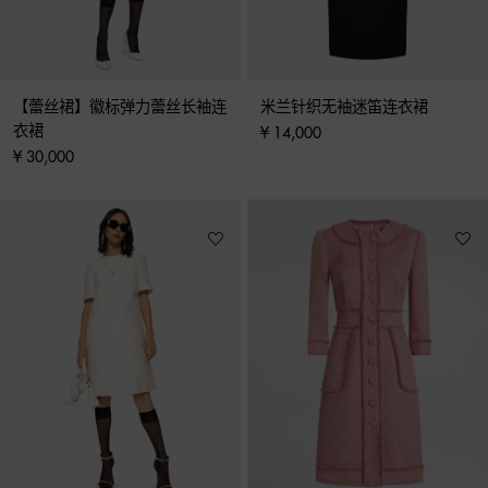
【蕾丝裙】徽标弹力蕾丝长袖连
米兰针织无袖迷笛连衣裙
衣裙
¥ 14,000
¥ 30,000