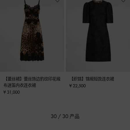
【蕾丝裙】蕾丝饰边豹纹印花缎
【织锦】锦缎短款连衣裙
布迷笛内衣连衣裙
¥ 22,500
¥ 31,000
30 / 30 产品