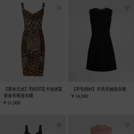
【查米尤丝】豹纹印花卡迪迷笛
【羊毛绉纱】羊毛无袖连衣裙
束身吊带连衣裙
¥ 16,000
¥ 21,000