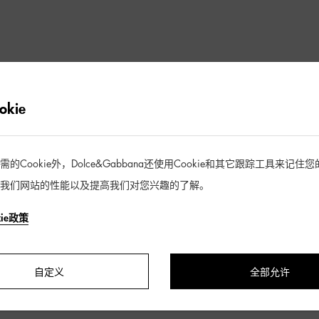
抱歉未找到符合您筛选条件的商品
kie
去逛逛
Cookie外，Dolce&Gabbana还使用Cookie和其它跟踪工具来记
我们网站的性能以及提高我们对您兴趣的了解。
kie政策
自定义
全部允许