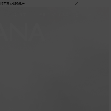
期免息分期礼遇，下单即赠倾心之约女士香水随行装1.5ML，DOLCE&GABBANA
搜索
登录
心愿单
购物袋