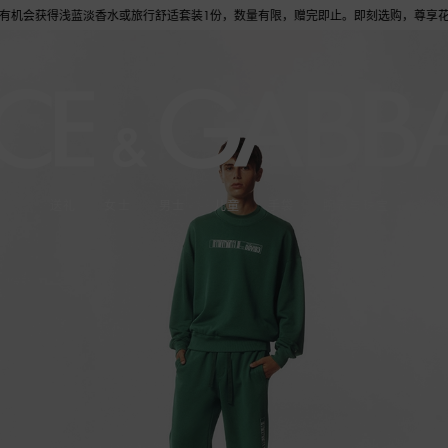
会获得浅蓝淡香水或旅行舒适套装1份，数量有限，赠完即止。即刻选购，尊享花呗至高12
送礼
女士
男士
儿童
手袋
腕表与珠宝