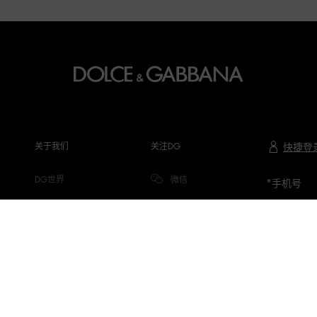
关于我们
关注DG
快捷登
DG世界
微信
*
手机号
公司信息
微博
隐私与COOKIE
小红书
DG.COM
抖音
微信视频号