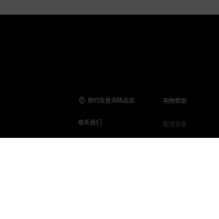
预约及查询精品店
购物帮助
联系我们
配送信息
联系电话
退货与退款
在线客服
保养与维修
客服Q&A
常见问题