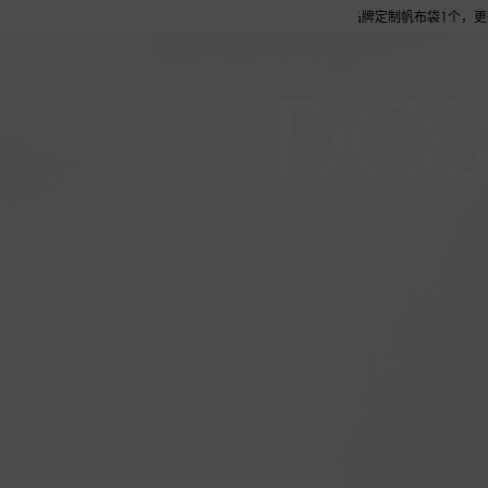
-8.19选购任意作品，单笔订单实付金额满6,000元即赠品牌定制帆布袋1个，更有机
时尚
香水
家居
美食与美酒
World