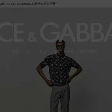
&GABBANA 期待与您的相遇！
送礼
女士
男士
儿童
手袋
腕表与珠宝