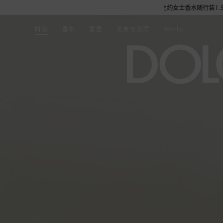
尊享花呗至高12期免息分期礼遇，下单即赠倾心之约女士香水随行装1.5ML，DOLCE
时尚
香水
家居
美食与美酒
World