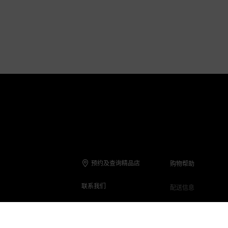
预约及查询精品店
购物帮助
联系我们
配送信息
联系电话
退货与退款