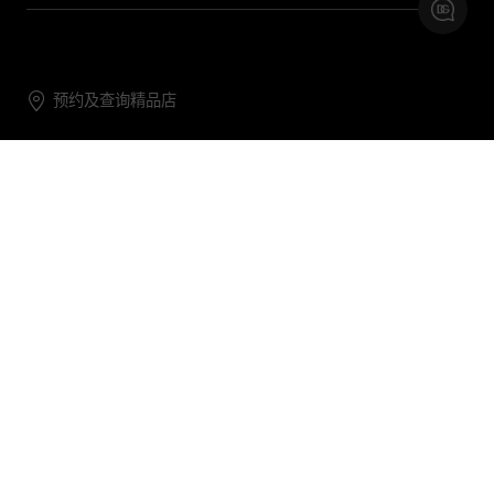
预约及查询精品店
联系我们
购物帮助
关于我们
关注DG
DG.COM