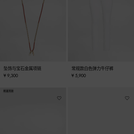
坠饰与宝石金属项链
常规款白色弹力牛仔裤
¥ 9,300
¥ 5,900