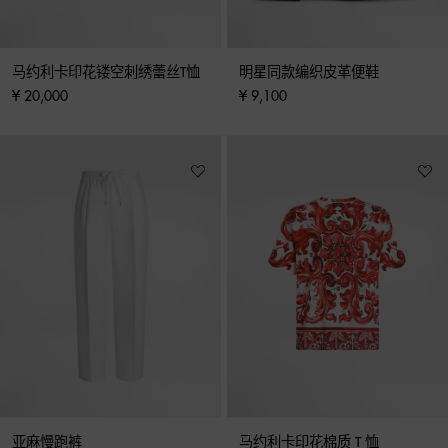
马约利卡印花镂空刺绣蕾丝T恤
明星同款编织皮革便鞋
¥ 20,000
¥ 9,100
亚麻慢跑裤
马约利卡印花棉质 T 恤