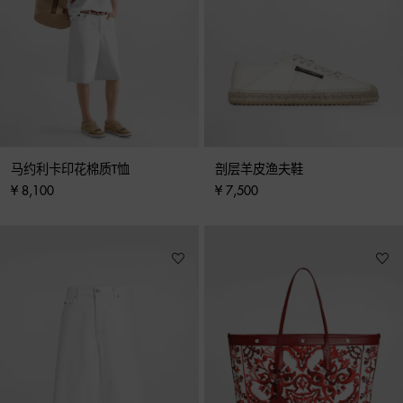
马约利卡印花棉质T恤
剖层羊皮渔夫鞋
¥ 8,100
¥ 7,500