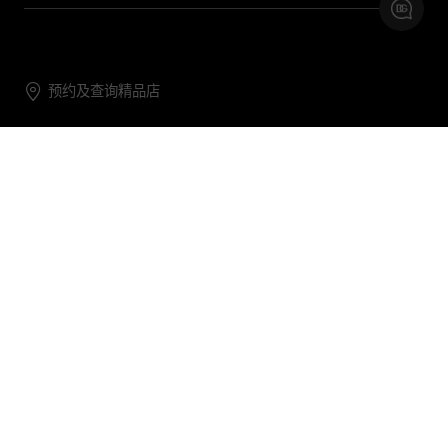
预约及查询精品店
联系我们
购物帮助
关于我们
关注DG
DG.COM