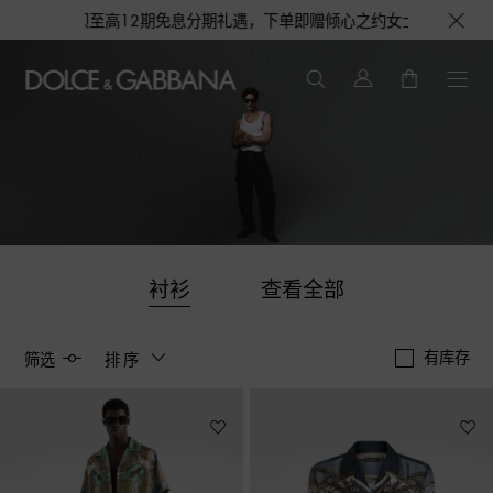
享花呗至高12期免息分期礼遇，下单即赠倾心之约女士香水随行装1.5ML，
衬衫
查看全部
有库存
筛选
排序