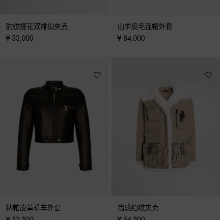
豹纹提花双排扣夹克
山羊皮毛连帽外套
¥ 33,000
¥ 84,000
纳帕皮革机车外套
蜡感绉纹夹克
¥ 52,500
¥ 54,500