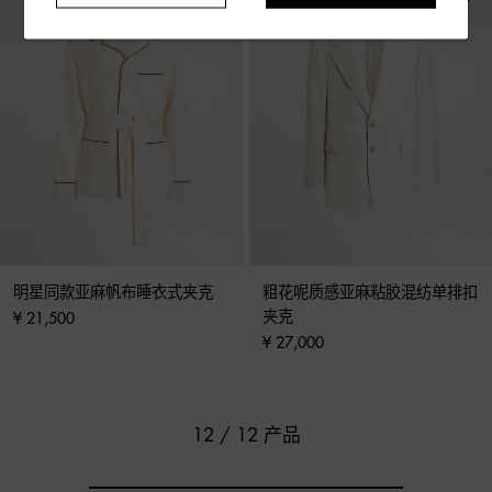
明星同款亚麻帆布睡衣式夹克
粗花呢质感亚麻粘胶混纺单排扣
夹克
¥ 21,500
¥ 27,000
12 / 12 产品