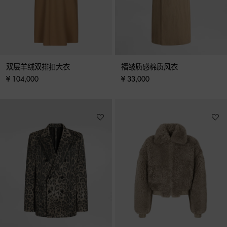
双层羊绒双排扣大衣
褶皱质感棉质风衣
¥ 104,000
¥ 33,000